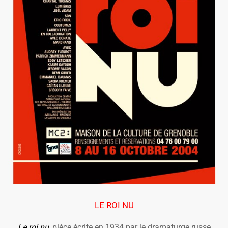
LE ROI NU
Le roi nu
, pièce écrite en 1934 par le dramaturge russe