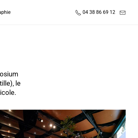
aphie
04 38 86 69 12
posium
lle), le
icole.