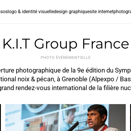
ssos
logo & identité visuelle
design graphique
site internet
photogr
K.I.T Group France
PHOTO ÉVÈNEMENTIELLE
rture photographique de la 9e édition du Sym
tional noix & pécan, à Grenoble (Alpexpo / Basti
grand rendez-vous international de la filière nuc